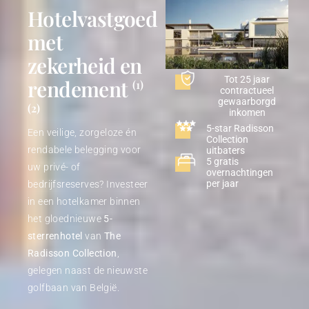
Hotelvastgoed
met
zekerheid en
Tot 25 jaar
rendement
(1)
contractueel
gewaarborgd
(2)
inkomen
5-star Radisson
Een veilige, zorgeloze én
Collection
rendabele belegging
voor
uitbaters
5 gratis
uw privé- of
overnachtingen
per jaar
bedrijfsreserves?
Investeer
in een hotelkamer binnen
het gloednieuwe
5-
sterrenhotel
van
The
Radisson Collection
,
gelegen naast de nieuwste
golfbaan van België.