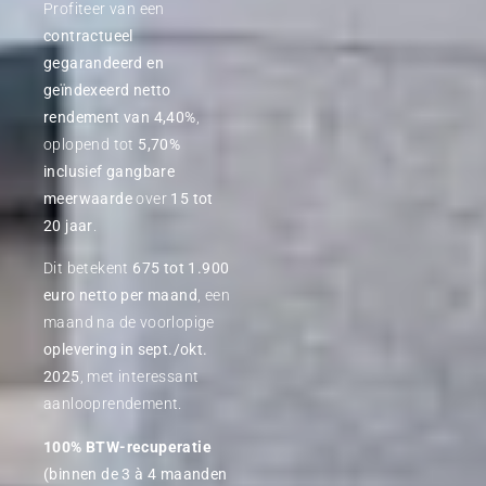
Profiteer van een
contractueel
gegarandeerd en
geïndexeerd netto
rendement van 4,40%
,
oplopend tot
5,70%
inclusief gangbare
meerwaarde
over
15 tot
20 jaar
.
Dit betekent
675 tot 1.900
euro netto per maand
, een
maand na de voorlopige
oplevering in sept./okt.
2025
, met interessant
aanlooprendement.
100% BTW-recuperatie
(binnen de 3 à 4 maanden